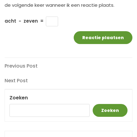
de volgende keer wanneer ik een reactie plaats.
acht
−
zeven
=
Berichtnavigatie
Previous
Previous Post
Post
Next
Next Post
Post
Zoeken
Zoeken