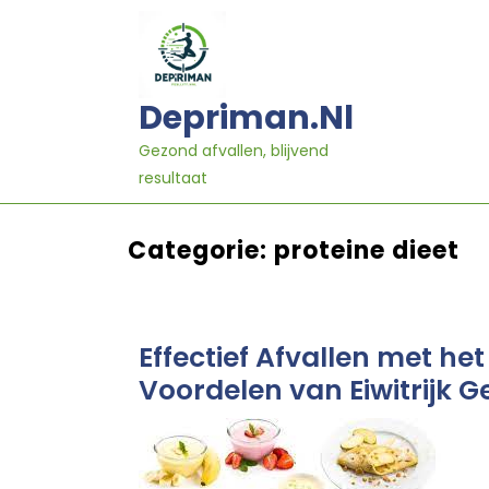
Ga
naar
inhoud
Depriman.nl
Gezond afvallen, blijvend
resultaat
Categorie:
proteine dieet
Effectief Afvallen met he
Voordelen van Eiwitrijk G