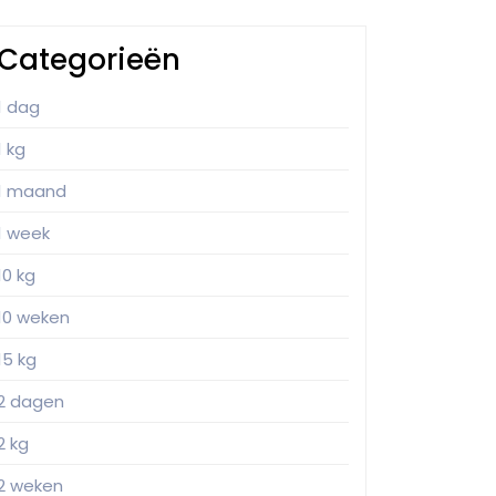
Categorieën
1 dag
1 kg
1 maand
1 week
10 kg
10 weken
15 kg
2 dagen
2 kg
2 weken