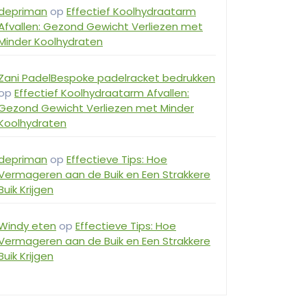
depriman
op
Effectief Koolhydraatarm
Afvallen: Gezond Gewicht Verliezen met
Minder Koolhydraten
Zani PadelBespoke padelracket bedrukken
op
Effectief Koolhydraatarm Afvallen:
Gezond Gewicht Verliezen met Minder
Koolhydraten
depriman
op
Effectieve Tips: Hoe
Vermageren aan de Buik en Een Strakkere
Buik Krijgen
Windy eten
op
Effectieve Tips: Hoe
Vermageren aan de Buik en Een Strakkere
Buik Krijgen