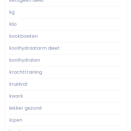
ketogeen dieet
kg
kilo
kookboeken
koolhydraatarm dieet
koolhydraten
krachttraining
kruidvat
kwark
lekker gezond
lopen