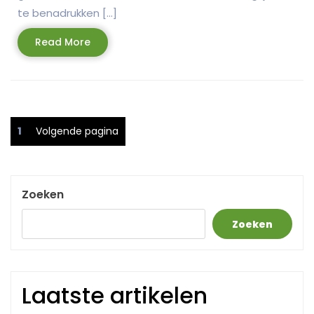
te benadrukken […]
Read
Read More
More
Berichtnavigatie
Pagina
1
Volgende pagina
Zoeken
Zoeken
Laatste artikelen