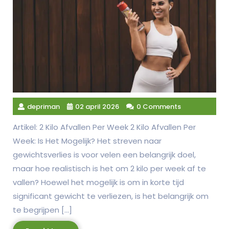
depriman
02 april 2026
0 Comments
Artikel: 2 Kilo Afvallen Per Week 2 Kilo Afvallen Per
Week: Is Het Mogelijk? Het streven naar
gewichtsverlies is voor velen een belangrijk doel,
maar hoe realistisch is het om 2 kilo per week af te
vallen? Hoewel het mogelijk is om in korte tijd
significant gewicht te verliezen, is het belangrijk om
te begrijpen […]