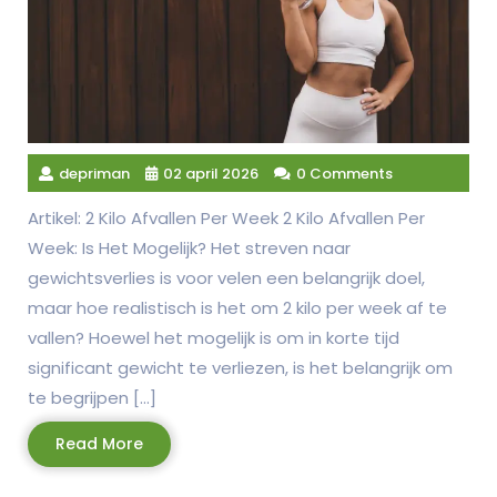
depriman
02 april 2026
0 Comments
Artikel: 2 Kilo Afvallen Per Week 2 Kilo Afvallen Per
Week: Is Het Mogelijk? Het streven naar
gewichtsverlies is voor velen een belangrijk doel,
maar hoe realistisch is het om 2 kilo per week af te
vallen? Hoewel het mogelijk is om in korte tijd
significant gewicht te verliezen, is het belangrijk om
te begrijpen […]
Read
Read More
More