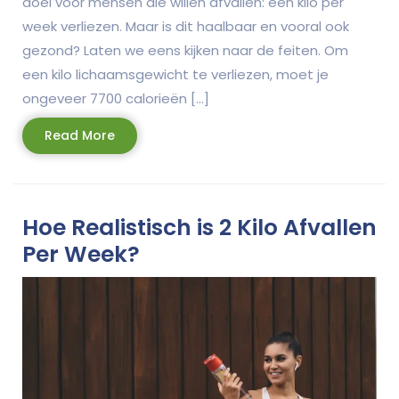
doel voor mensen die willen afvallen: een kilo per
week verliezen. Maar is dit haalbaar en vooral ook
gezond? Laten we eens kijken naar de feiten. Om
een kilo lichaamsgewicht te verliezen, moet je
ongeveer 7700 calorieën […]
Read
Read More
More
Hoe Realistisch is 2 Kilo Afvallen
Per Week?