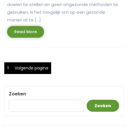
doelen te stellen en geen ongezonde methoden te
gebruiken, is het mogelijk om op een gezonde
manier af te […]
Read
Read More
More
Berichtnavigatie
Pagina
1
Volgende pagina
Zoeken
Zoeken