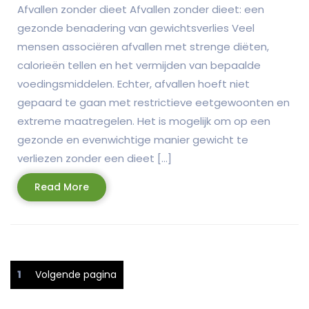
Afvallen zonder dieet Afvallen zonder dieet: een
gezonde benadering van gewichtsverlies Veel
mensen associëren afvallen met strenge diëten,
calorieën tellen en het vermijden van bepaalde
voedingsmiddelen. Echter, afvallen hoeft niet
gepaard te gaan met restrictieve eetgewoonten en
extreme maatregelen. Het is mogelijk om op een
gezonde en evenwichtige manier gewicht te
verliezen zonder een dieet […]
Read
Read More
More
Berichtnavigatie
Pagina
1
Volgende pagina