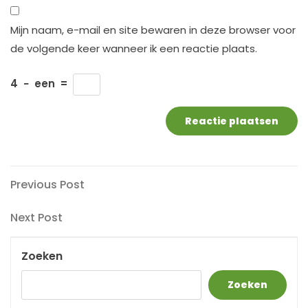
Mijn naam, e-mail en site bewaren in deze browser voor
de volgende keer wanneer ik een reactie plaats.
4
−
een
=
Berichtnavigatie
Previous
Previous Post
Post
Next
Next Post
Post
Zoeken
Zoeken