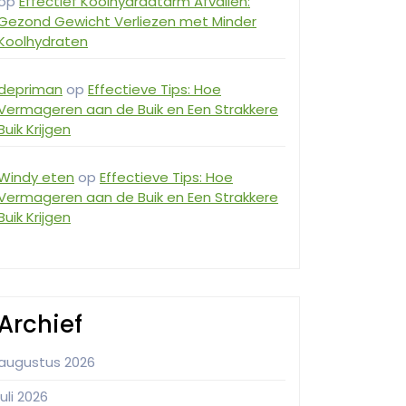
op
Effectief Koolhydraatarm Afvallen:
Gezond Gewicht Verliezen met Minder
Koolhydraten
depriman
op
Effectieve Tips: Hoe
Vermageren aan de Buik en Een Strakkere
Buik Krijgen
Windy eten
op
Effectieve Tips: Hoe
Vermageren aan de Buik en Een Strakkere
Buik Krijgen
Archief
augustus 2026
juli 2026