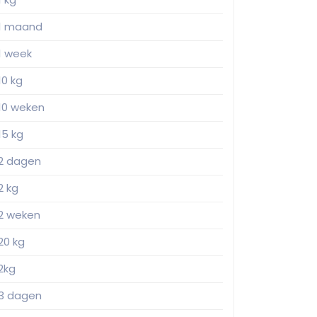
1 maand
1 week
10 kg
10 weken
15 kg
2 dagen
2 kg
2 weken
20 kg
2kg
3 dagen