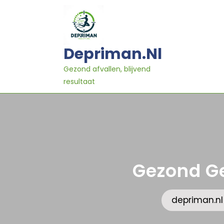
Ga
naar
inhoud
Depriman.nl
Gezond afvallen, blijvend
resultaat
Gezond Ge
depriman.nl