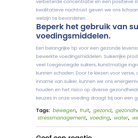
verbeterde concentratie en een positieve s
kwalitatieve nachtrust geven we ons lichaa
welzijn te bevorderen.
Beperk het gebruik van s
voedingsmiddelen.
Een belangrijke tip voor een gezonde levensst
bewerkte voedingsmiddelen. Suikerrijke pr
veel toegevoegde suikers, kunstmatige ing
kunnen schaden. Door te kiezen voor verse,
inname van suiker, kunnen we ons energienive
houden en het risico op diverse gezondhei
keuzes in onze voeding draagt bij aan een g
Tags:
bewegen
,
fruit
,
gezond
,
gezondh
stressmanagement
,
voeding
,
water
,
we
Geef een reactie