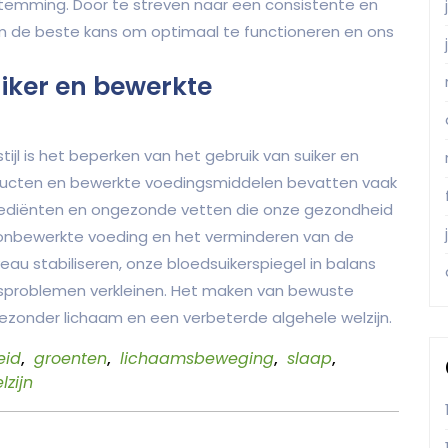
temming. Door te streven naar een consistente en
m de beste kans om optimaal te functioneren en ons
uiker en bewerkte
ijl is het beperken van het gebruik van suiker en
oducten en bewerkte voedingsmiddelen bevatten vaak
rediënten en ongezonde vetten die onze gezondheid
 onbewerkte voeding en het verminderen van de
au stabiliseren, onze bloedsuikerspiegel in balans
dsproblemen verkleinen. Het maken van bewuste
ezonder lichaam en een verbeterde algehele welzijn.
eid
,
groenten
,
lichaamsbeweging
,
slaap
,
lzijn