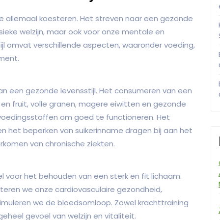
e allemaal koesteren. Het streven naar een gezonde
 fysieke welzijn, maar ook voor onze mentale en
jl omvat verschillende aspecten, waaronder voeding,
ment.
an een gezonde levensstijl. Het consumeren van een
en fruit, volle granen, magere eiwitten en gezonde
voedingsstoffen om goed te functioneren. Het
n het beperken van suikerinname dragen bij aan het
komen van chronische ziekten.
 voor het behouden van een sterk en fit lichaam.
teren we onze cardiovasculaire gezondheid,
timuleren we de bloedsomloop. Zowel krachttraining
heel gevoel van welzijn en vitaliteit.