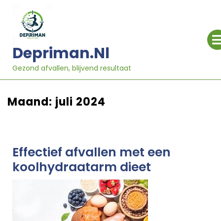
Ga
naar
inhoud
Depriman.nl
Gezond afvallen, blijvend resultaat
Maand:
juli 2024
Effectief afvallen met een
koolhydraatarm dieet