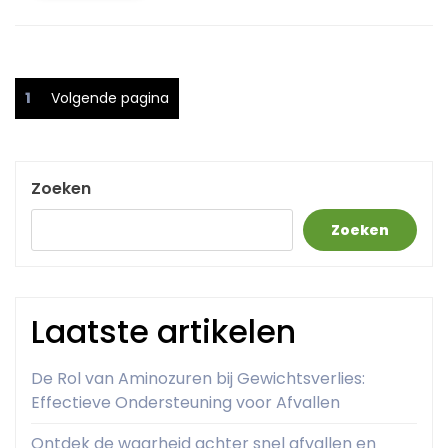
Berichtnavigatie
Pagina
1
Volgende pagina
Zoeken
Zoeken
Laatste artikelen
De Rol van Aminozuren bij Gewichtsverlies:
Effectieve Ondersteuning voor Afvallen
Ontdek de waarheid achter snel afvallen en