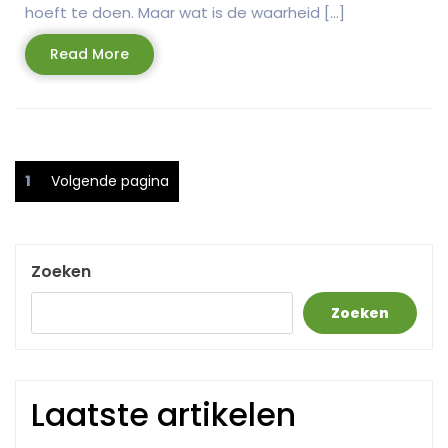
hoeft te doen. Maar wat is de waarheid […]
Read
Read More
More
Berichtnavigatie
Pagina
1
Volgende pagina
Zoeken
Zoeken
Laatste artikelen