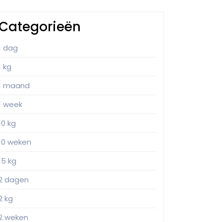
Categorieën
1 dag
1 kg
1 maand
1 week
10 kg
10 weken
15 kg
2 dagen
2 kg
2 weken