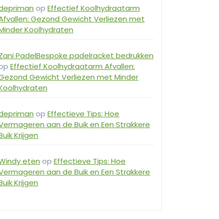
depriman
op
Effectief Koolhydraatarm
Afvallen: Gezond Gewicht Verliezen met
Minder Koolhydraten
Zani PadelBespoke padelracket bedrukken
op
Effectief Koolhydraatarm Afvallen:
Gezond Gewicht Verliezen met Minder
Koolhydraten
depriman
op
Effectieve Tips: Hoe
Vermageren aan de Buik en Een Strakkere
Buik Krijgen
Windy eten
op
Effectieve Tips: Hoe
Vermageren aan de Buik en Een Strakkere
Buik Krijgen