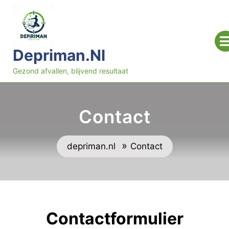
Ga
naar
inhoud
Depriman.nl
Gezond afvallen, blijvend resultaat
Contact
»
depriman.nl
Contact
Contactformulier