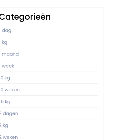
Categorieën
1 dag
1 kg
1 maand
1 week
10 kg
10 weken
15 kg
2 dagen
2 kg
2 weken