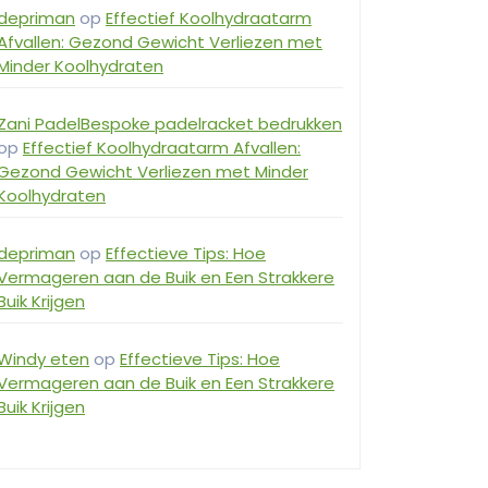
depriman
op
Effectief Koolhydraatarm
Afvallen: Gezond Gewicht Verliezen met
Minder Koolhydraten
Zani PadelBespoke padelracket bedrukken
op
Effectief Koolhydraatarm Afvallen:
Gezond Gewicht Verliezen met Minder
Koolhydraten
depriman
op
Effectieve Tips: Hoe
Vermageren aan de Buik en Een Strakkere
Buik Krijgen
Windy eten
op
Effectieve Tips: Hoe
Vermageren aan de Buik en Een Strakkere
Buik Krijgen