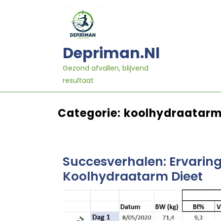
Ga
naar
inhoud
Depriman.nl
Gezond afvallen, blijvend
resultaat
Categorie:
koolhydraatarm
Succesverhalen: Ervarin
Koolhydraatarm Dieet