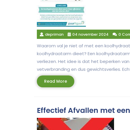
depriman
04 november 2024
0 Co
Waarom val je niet af met een koolhydraa
koolhydraatarm dieet? Een koolhydraatarm d
verliezen. Het idee is dat het beperken van
vetverbranding en dus gewichtsverlies. Ech
Read
Read More
More
Effectief Afvallen met e