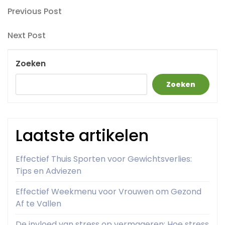
Berichtnavigatie
Previous
Previous Post
Post
Next
Next Post
Post
Zoeken
Zoeken
Laatste artikelen
Effectief Thuis Sporten voor Gewichtsverlies:
Tips en Adviezen
Effectief Weekmenu voor Vrouwen om Gezond
Af te Vallen
De invloed van stress op vermageren: Hoe stress