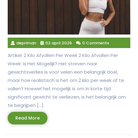
depriman
02 april 2026
0 Comments
Artikel: 2 Kilo Afvallen Per Week 2 Kilo Afvallen Per
Week: Is Het Mogelijk? Het streven naar
gewichtsverlies is voor velen een belangrijk doel,
maar hoe realistisch is het om 2 kilo per week af te
vallen? Hoewel het mogelijk is om in korte tijd
significant gewicht te verliezen, is het belangrijk om
te begrijpen […]
Read
Read More
More