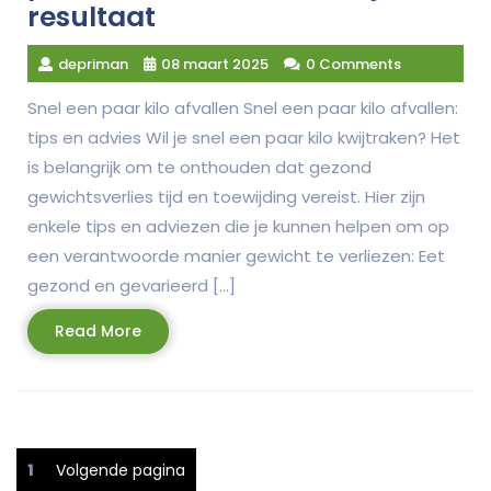
resultaat
depriman
08 maart 2025
0 Comments
Snel een paar kilo afvallen Snel een paar kilo afvallen:
tips en advies Wil je snel een paar kilo kwijtraken? Het
is belangrijk om te onthouden dat gezond
gewichtsverlies tijd en toewijding vereist. Hier zijn
enkele tips en adviezen die je kunnen helpen om op
een verantwoorde manier gewicht te verliezen: Eet
gezond en gevarieerd […]
Read
Read More
More
Berichtnavigatie
Pagina
1
Volgende pagina