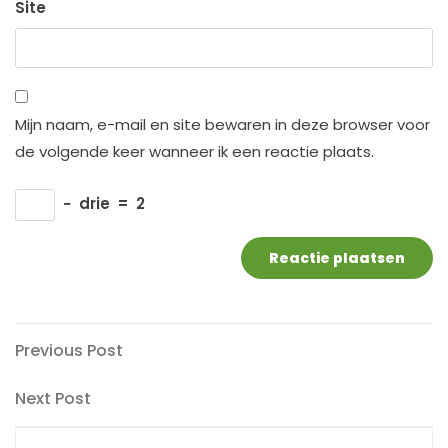
Site
Mijn naam, e-mail en site bewaren in deze browser voor
de volgende keer wanneer ik een reactie plaats.
−
drie
=
2
Berichtnavigatie
Previous
Previous Post
Post
Next
Next Post
Post