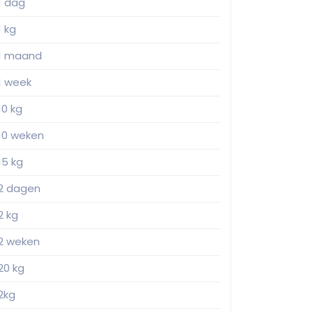
1 dag
1 kg
1 maand
1 week
10 kg
10 weken
15 kg
2 dagen
2 kg
2 weken
20 kg
2kg