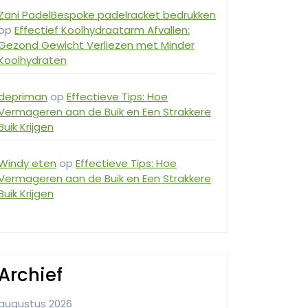
Zani PadelBespoke padelracket bedrukken
op
Effectief Koolhydraatarm Afvallen:
Gezond Gewicht Verliezen met Minder
Koolhydraten
depriman
op
Effectieve Tips: Hoe
Vermageren aan de Buik en Een Strakkere
Buik Krijgen
Windy eten
op
Effectieve Tips: Hoe
Vermageren aan de Buik en Een Strakkere
Buik Krijgen
Archief
augustus 2026