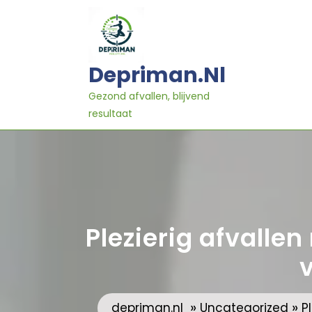
Ga
naar
inhoud
Depriman.nl
Gezond afvallen, blijvend
resultaat
Plezierig afvalle
»
»
depriman.nl
Uncategorized
P