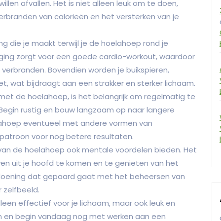
illen afvallen. Het is niet alleen leuk om te doen,
 verbranden van calorieën en het versterken van je
 die je maakt terwijl je de hoelahoep rond je
ging zorgt voor een goede cardio-workout, waardoor
 verbranden. Bovendien worden je buikspieren,
t, wat bijdraagt aan een strakker en sterker lichaam.
met de hoelahoep, is het belangrijk om regelmatig te
 Begin rustig en bouw langzaam op naar langere
elahoep eventueel met andere vormen van
atroon voor nog betere resultaten.
 van de hoelahoep ook mentale voordelen bieden. Het
n uit je hoofd te komen en te genieten van het
doening dat gepaard gaat met het beheersen van
 zelfbeeld.
leen effectief voor je lichaam, maar ook leuk en
ijn en begin vandaag nog met werken aan een