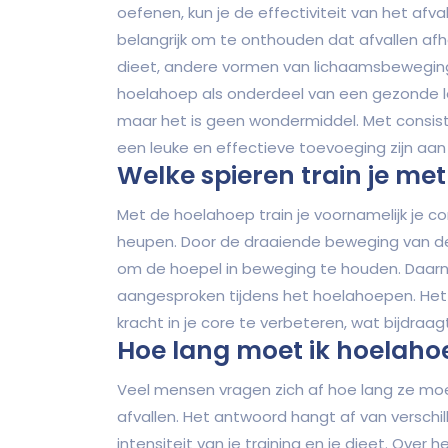
oefenen, kun je de effectiviteit van het afv
belangrijk om te onthouden dat afvallen afha
dieet, andere vormen van lichaamsbeweging
hoelahoep als onderdeel van een gezonde lev
maar het is geen wondermiddel. Met consist
een leuke en effectieve toevoeging zijn aan 
Welke spieren train je me
Met de hoelahoep train je voornamelijk je cor
heupen. Door de draaiende beweging van de
om de hoepel in beweging te houden. Daarna
aangesproken tijdens het hoelahoepen. Het i
kracht in je core te verbeteren, wat bijdraag
Hoe lang moet ik hoelahoe
Veel mensen vragen zich af hoe lang ze moe
afvallen. Het antwoord hangt af van verschill
intensiteit van je training en je dieet. Ov