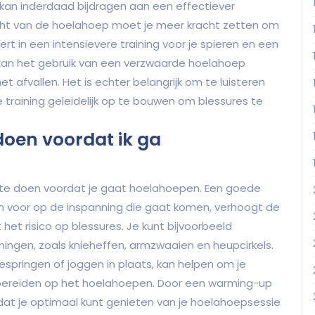
kan inderdaad bijdragen aan een effectiever
icht van de hoelahoep moet je meer kracht zetten om
t in een intensievere training voor je spieren en een
 kan het gebruik van een verzwaarde hoelahoep
et afvallen. Het is echter belangrijk om te luisteren
e training geleidelijk op te bouwen om blessures te
oen voordat ik ga
 te doen voordat je gaat hoelahoepen. Een goede
n voor op de inspanning die gaat komen, verhoogt de
et risico op blessures. Je kunt bijvoorbeeld
ngen, zoals knieheffen, armzwaaien en heupcirkels.
jespringen of joggen in plaats, kan helpen om je
e bereiden op het hoelahoepen. Door een warming-up
 dat je optimaal kunt genieten van je hoelahoepsessie