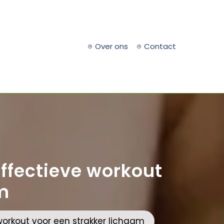
Over ons
Contact
effectieve workout
m
workout voor een strakker lichaam