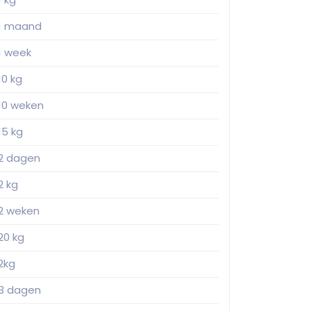
1 maand
1 week
10 kg
10 weken
15 kg
2 dagen
2 kg
2 weken
20 kg
2kg
3 dagen