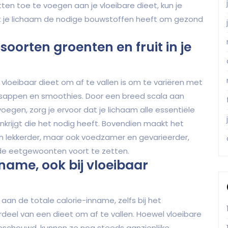
tten toe te voegen aan je vloeibare dieet, kun je
at je lichaam de nodige bouwstoffen heeft om gezond
soorten groenten en fruit in je
vloeibaar dieet om af te vallen is om te variëren met
je sappen en smoothies. Door een breed scala aan
oegen, zorg je ervoor dat je lichaam alle essentiële
nkrijgt die het nodig heeft. Bovendien maakt het
en lekkerder, maar ook voedzamer en gevarieerder,
nde eetgewoonten voort te zetten.
nname, ook bij vloeibaar
an de totale calorie-inname, zelfs bij het
deel van een dieet om af te vallen. Hoewel vloeibare
eschouwd, kunnen ze nog steeds aanzienlijke