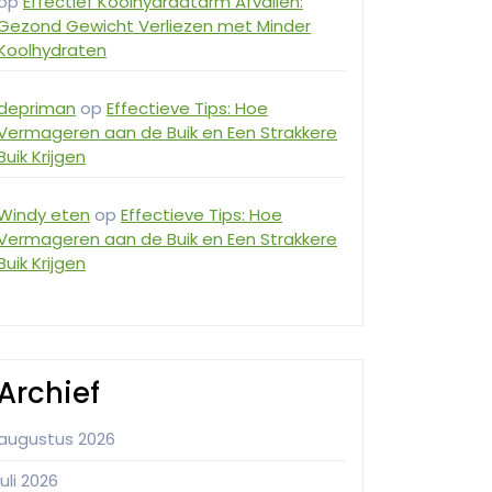
op
Effectief Koolhydraatarm Afvallen:
Gezond Gewicht Verliezen met Minder
Koolhydraten
depriman
op
Effectieve Tips: Hoe
Vermageren aan de Buik en Een Strakkere
Buik Krijgen
Windy eten
op
Effectieve Tips: Hoe
Vermageren aan de Buik en Een Strakkere
Buik Krijgen
Archief
augustus 2026
juli 2026