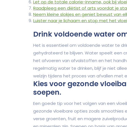
Let op de totale calorie-inname, ook bij vloe
Raadpleeg een diëtist of arts voordat je sta
Neem kleine slokjes en geniet bewust van elk
Luister naar je lichaam en stop met het vloei
Drink voldoende water om 
Het is essentieel om voldoende water te dr
gehydrateerd te blijven. Water speelt een cru
het afvoeren van afvalstoffen en het handh
regelmatig water te drinken, blijf je niet al
welzijn tijdens het proces van afvallen met 
Kies voor gezonde vloeiba
soepen.
Een goede tip voor het volgen van een vloeib
gezonde vloeibare opties zoals smoothies
verse groenten, fruit en magere zuivelpro
en mineralen zijn. Soepen op basis van groe