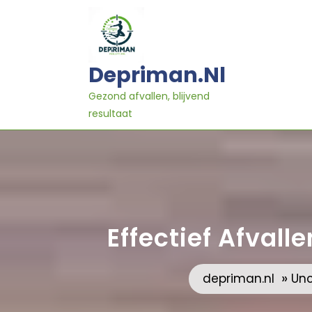
Ga
naar
inhoud
Depriman.nl
Gezond afvallen, blijvend
resultaat
Effectief Afvall
»
depriman.nl
Unc