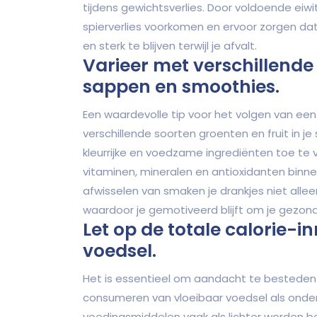
tijdens gewichtsverlies. Door voldoende eiwi
spierverlies voorkomen en ervoor zorgen d
en sterk te blijven terwijl je afvalt.
Varieer met verschillende 
sappen en smoothies.
Een waardevolle tip voor het volgen van een 
verschillende soorten groenten en fruit in 
kleurrijke en voedzame ingrediënten toe te v
vitaminen, mineralen en antioxidanten binne
afwisselen van smaken je drankjes niet alle
waardoor je gemotiveerd blijft om je gezo
Let op de totale calorie-i
voedsel.
Het is essentieel om aandacht te besteden a
consumeren van vloeibaar voedsel als onder
voedingsmiddelen vaak als lichter worden b