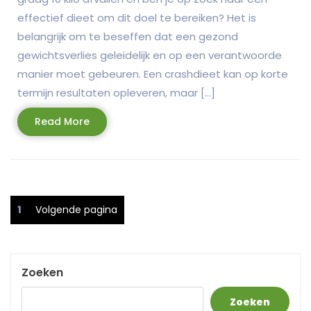
effectief dieet om dit doel te bereiken? Het is
belangrijk om te beseffen dat een gezond
gewichtsverlies geleidelijk en op een verantwoorde
manier moet gebeuren. Een crashdieet kan op korte
termijn resultaten opleveren, maar […]
Read
Read More
More
Berichtnavigatie
Pagina
1
Volgende pagina
Zoeken
Zoeken