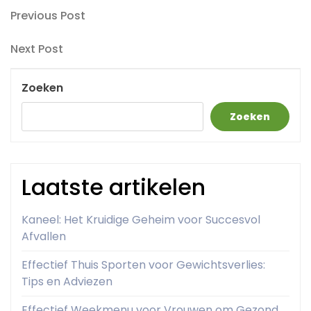
Berichtnavigatie
Previous
Previous Post
Post
Next
Next Post
Post
Zoeken
Zoeken
Laatste artikelen
Kaneel: Het Kruidige Geheim voor Succesvol
Afvallen
Effectief Thuis Sporten voor Gewichtsverlies:
Tips en Adviezen
Effectief Weekmenu voor Vrouwen om Gezond