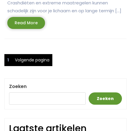
Crashdiëten en extreme maatregelen kunnen
schadelijk zijn voor je lichaam en op lange termijn […]
Read
Read More
More
Berichtnavigatie
Pagina
1
Volgende pagina
Zoeken
Zoeken
Laatste artikelen