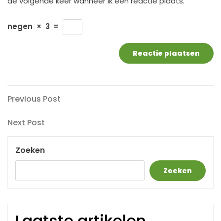
de volgende keer wanneer ik een reactie plaats.
negen
×
3
=
Berichtnavigatie
Previous
Previous Post
Post
Next
Next Post
Post
Zoeken
Zoeken
Laatste artikelen