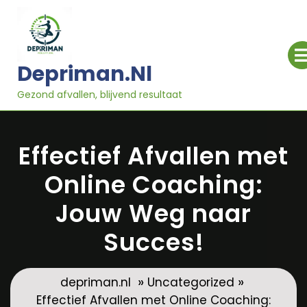
Ga
naar
inhoud
Depriman.nl
Gezond afvallen, blijvend resultaat
Effectief Afvallen met
Online Coaching:
Jouw Weg naar
Succes!
»
»
depriman.nl
Uncategorized
Effectief Afvallen met Online Coaching: