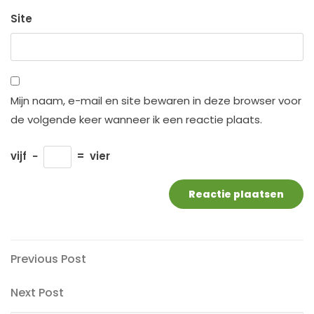
Site
Mijn naam, e-mail en site bewaren in deze browser voor
de volgende keer wanneer ik een reactie plaats.
vijf
−
=
vier
Berichtnavigatie
Previous
Previous Post
Post
Next
Next Post
Post