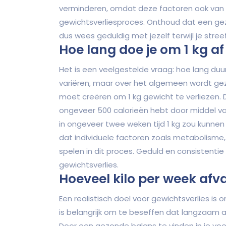
verminderen, omdat deze factoren ook van in
gewichtsverliesproces. Onthoud dat een gezo
dus wees geduldig met jezelf terwijl je stre
Hoe lang doe je om 1 kg af
Het is een veelgestelde vraag: hoe lang duu
variëren, maar over het algemeen wordt gez
moet creëren om 1 kg gewicht te verliezen. D
ongeveer 500 calorieën hebt door middel v
in ongeveer twee weken tijd 1 kg zou kunnen 
dat individuele factoren zoals metabolisme
spelen in dit proces. Geduld en consistentie 
gewichtsverlies.
Hoeveel kilo per week afval
Een realistisch doel voor gewichtsverlies is o
is belangrijk om te beseffen dat langzaam a
Door een gezonde balans te vinden in je vo