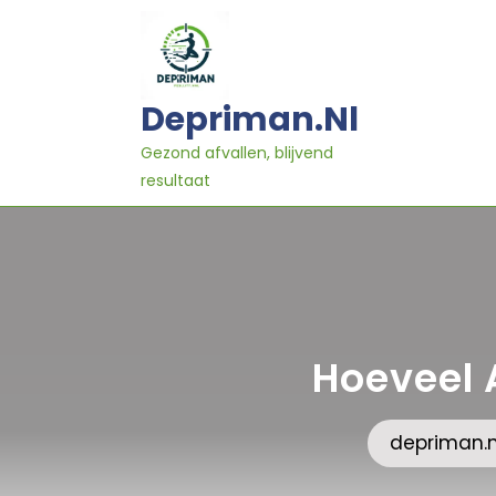
Ga
naar
inhoud
Depriman.nl
Gezond afvallen, blijvend
resultaat
Hoeveel 
depriman.n