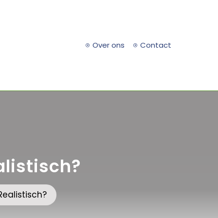
Over ons
Contact
listisch?
ealistisch?