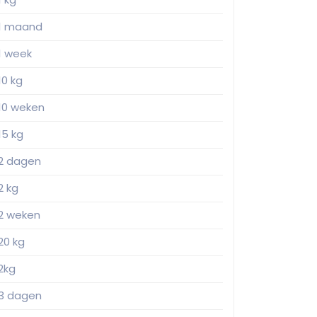
1 maand
1 week
10 kg
10 weken
15 kg
2 dagen
2 kg
2 weken
20 kg
2kg
3 dagen