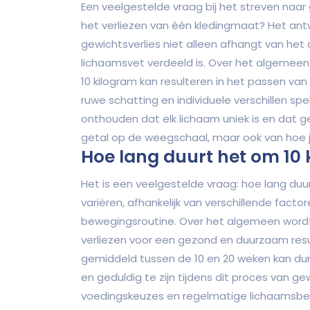
Een veelgestelde vraag bij het streven naar g
het verliezen van één kledingmaat? Het an
gewichtsverlies niet alleen afhangt van het a
lichaamsvet verdeeld is. Over het algemeen
10 kilogram kan resulteren in het passen van 
ruwe schatting en individuele verschillen spel
onthouden dat elk lichaam uniek is en dat g
getal op de weegschaal, maar ook van hoe je 
Hoe lang duurt het om 10 k
Het is een veelgestelde vraag: hoe lang duur
variëren, afhankelijk van verschillende facto
bewegingsroutine. Over het algemeen wordt
verliezen voor een gezond en duurzaam resul
gemiddeld tussen de 10 en 20 weken kan duren
en geduldig te zijn tijdens dit proces van ge
voedingskeuzes en regelmatige lichaamsbe