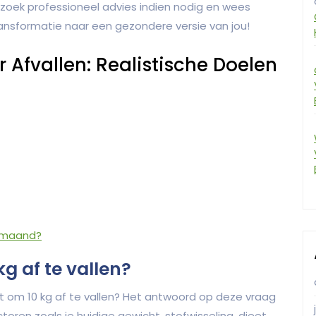
m, zoek professioneel advies indien nodig en wees
transformatie naar een gezondere versie van jou!
 Afvallen: Realistische Doelen
n maand?
g af te vallen?
et om 10 kg af te vallen? Het antwoord op deze vraag
ctoren zoals je huidige gewicht, stofwisseling, dieet,