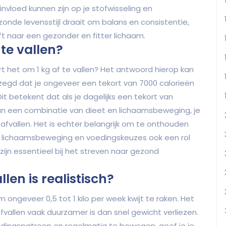
vloed kunnen zijn op je stofwisseling en
nde levensstijl draait om balans en consistentie,
eft naar een gezonder en fitter lichaam.
 te vallen?
rt het om 1 kg af te vallen? Het antwoord hierop kan
egd dat je ongeveer een tekort van 7000 calorieën
it betekent dat als je dagelijks een tekort van
an een combinatie van dieet en lichaamsbeweging, je
afvallen. Het is echter belangrijk om te onthouden
, lichaamsbeweging en voedingskeuzes ook een rol
zijn essentieel bij het streven naar gezond
len is realistisch?
m ongeveer 0,5 tot 1 kilo per week kwijt te raken. Het
fvallen vaak duurzamer is dan snel gewicht verliezen.
edingspatroon en regelmatig te bewegen, geef je je