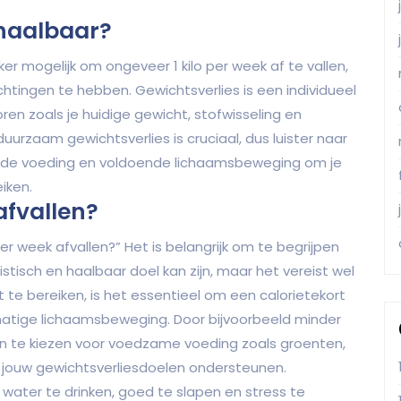
n haalbaar?
eker mogelijk om ongeveer 1 kilo per week af te vallen,
chtingen te hebben. Gewichtsverlies is een individueel
ren zoals je huidige gewicht, stofwisseling en
uurzaam gewichtsverlies is cruciaal, dus luister naar
onde voeding en voldoende lichaamsbeweging om je
iken.
afvallen?
per week afvallen?” Het is belangrijk om te begrijpen
listisch en haalbaar doel kan zijn, maar het vereist wel
 te bereiken, is het essentieel om een calorietekort
atige lichaamsbeweging. Door bijvoorbeeld minder
n te kiezen voor voedzame voeding zoals groenten,
je jouw gewichtsverliesdoelen ondersteunen.
ater te drinken, goed te slapen en stress te