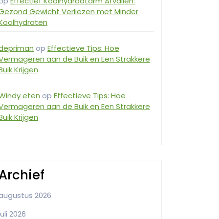
op
Effectief Koolhydraatarm Afvallen:
Gezond Gewicht Verliezen met Minder
Koolhydraten
depriman
op
Effectieve Tips: Hoe
Vermageren aan de Buik en Een Strakkere
Buik Krijgen
Windy eten
op
Effectieve Tips: Hoe
Vermageren aan de Buik en Een Strakkere
Buik Krijgen
Archief
augustus 2026
juli 2026