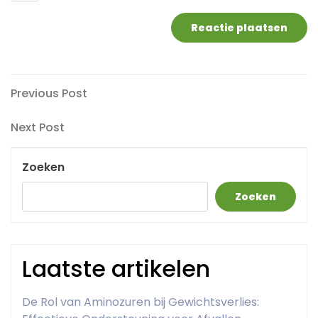
Berichtnavigatie
Previous
Previous Post
Post
Next
Next Post
Post
Zoeken
Zoeken
Laatste artikelen
De Rol van Aminozuren bij Gewichtsverlies: