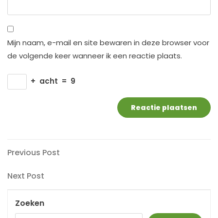
Mijn naam, e-mail en site bewaren in deze browser voor
de volgende keer wanneer ik een reactie plaats.
+
acht
=
9
Berichtnavigatie
Previous
Previous Post
Post
Next
Next Post
Post
Zoeken