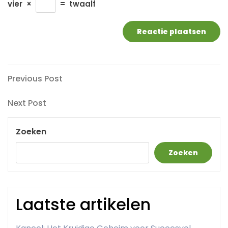
vier
×
=
twaalf
Berichtnavigatie
Previous
Previous Post
Post
Next
Next Post
Post
Zoeken
Zoeken
Laatste artikelen