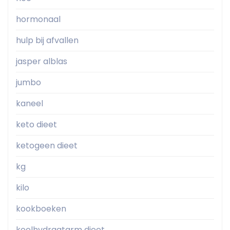
hormonaal
hulp bij afvallen
jasper alblas
jumbo
kaneel
keto dieet
ketogeen dieet
kg
kilo
kookboeken
koolhydraatarm dieet