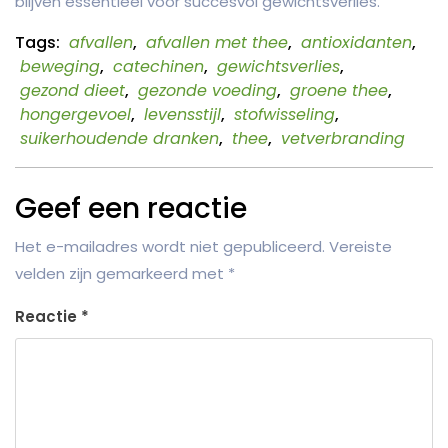
blijven essentieel voor succesvol gewichtsverlies.
Tags:
afvallen
,
afvallen met thee
,
antioxidanten
,
beweging
,
catechinen
,
gewichtsverlies
,
gezond dieet
,
gezonde voeding
,
groene thee
,
hongergevoel
,
levensstijl
,
stofwisseling
,
suikerhoudende dranken
,
thee
,
vetverbranding
Geef een reactie
Het e-mailadres wordt niet gepubliceerd.
Vereiste
velden zijn gemarkeerd met
*
Reactie
*