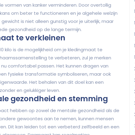
e vormen van kanker verminderen. Door overtollig
e kans om beter te functioneren en je algehele welzijn
wicht is niet alleen gunstig voor je uiterlijk, maar
ede gezondheid op de lange termijn.
aat te verkleinen
10 kilo is de mogelijkheid om je kledingmaat te
lichaamssamenstelling te verbeteren, zul je merken
en nu comfortabel passen. Het kunnen dragen van
 een fysieke transformatie symboliseren, maar ook
igenwaarde. Het behalen van dit doel kan een
onder en gelukkiger leven.
ale gezondheid en stemming
 impact hebben op zowel de mentale gezondheid als de
ezondere gewoontes aan te nemen, kunnen mensen
n. Dit kan leiden tot een verbeterd zelfbeeld en een
 het algemeen. Daarnaast kan regelmatige