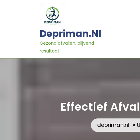
Ga
naar
inhoud
Depriman.nl
Gezond afvallen, blijvend
resultaat
Effectief Afva
»
depriman.nl
U