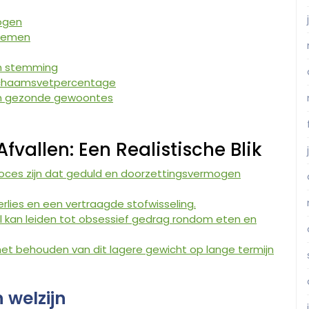
mogen
blemen
en stemming
ichaamsvetpercentage
van gezonde gewoontes
fvallen: Een Realistische Blik
 proces zijn dat geduld en doorzettingsvermogen
erlies en een vertraagde stofwisseling.
l kan leiden tot obsessief gedrag rondom eten en
r het behouden van dit lagere gewicht op lange termijn
 welzijn