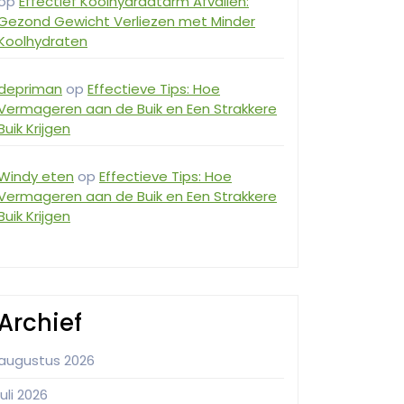
op
Effectief Koolhydraatarm Afvallen:
Gezond Gewicht Verliezen met Minder
Koolhydraten
depriman
op
Effectieve Tips: Hoe
Vermageren aan de Buik en Een Strakkere
Buik Krijgen
Windy eten
op
Effectieve Tips: Hoe
Vermageren aan de Buik en Een Strakkere
Buik Krijgen
Archief
augustus 2026
juli 2026