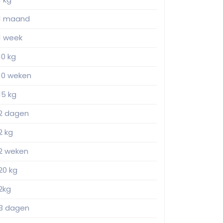
1 maand
1 week
10 kg
10 weken
15 kg
2 dagen
2 kg
2 weken
20 kg
2kg
3 dagen