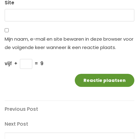
Site
Mijn naam, e-mail en site bewaren in deze browser voor
de volgende keer wanneer ik een reactie plaats.
vijf
+
=
9
Berichtnavigatie
Previous
Previous Post
Post
Next
Next Post
Post