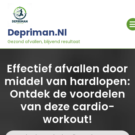
Ga
naar
inhoud
Depriman.nl
Gezond afvallen, blijvend resultaat
Effectief afvallen door
middel van hardlopen:
Ontdek de voordelen
van deze cardio-
workout!