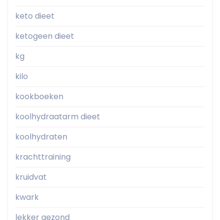
keto dieet
ketogeen dieet
kg
kilo
kookboeken
koolhydraatarm dieet
koolhydraten
krachttraining
kruidvat
kwark
lekker gezond