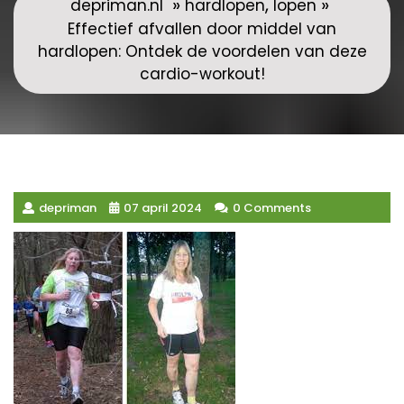
»
,
»
depriman.nl
hardlopen
lopen
Effectief afvallen door middel van
hardlopen: Ontdek de voordelen van deze
cardio-workout!
depriman
07 april 2024
0 Comments