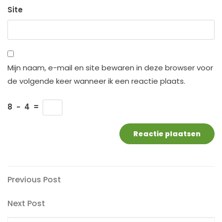
Site
Mijn naam, e-mail en site bewaren in deze browser voor
de volgende keer wanneer ik een reactie plaats.
8
−
4
=
Berichtnavigatie
Previous
Previous Post
Post
Next
Next Post
Post