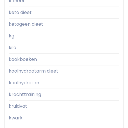
kaneel
keto dieet
ketogeen dieet
kg
kilo
kookboeken
koolhydraatarm dieet
koolhydraten
krachttraining
kruidvat
kwark