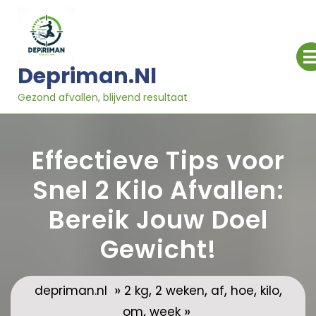
Ga
naar
inhoud
Depriman.nl
Gezond afvallen, blijvend resultaat
Effectieve Tips voor
Snel 2 Kilo Afvallen:
Bereik Jouw Doel
Gewicht!
»
,
,
,
,
,
depriman.nl
2 kg
2 weken
af
hoe
kilo
,
»
om
week