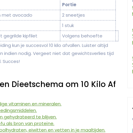
Portie
m met avocado
2 sneetjes
1 stuk
gegrilde kipfilet
Volgens behoefte
ing kun je succesvol 10 kilo afvallen. Luister altijd
indien nodig. Vergeet niet dat gewichtsverlies tijd
. Succes!
 een Dieetschema om 10 Kilo Af
ige vitaminen en mineralen.
oedingsmiddelen.
 gehydrateerd te blijven.
ofu als bron van proteïne.
lhydraten, eiwitten en vetten in je maaltijden.