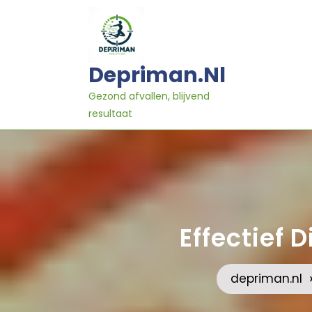
Ga
naar
inhoud
Depriman.nl
Gezond afvallen, blijvend
resultaat
Effectief 
depriman.nl