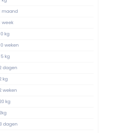
1 maand
1 week
10 kg
10 weken
15 kg
2 dagen
2 kg
2 weken
20 kg
2kg
3 dagen