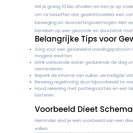
Wil je graag 10 kilo afvallen en ben je op zo
om te beseffen dat gewichtsverlies een co
beweging en doorzettingsvermogen. Met ee
bereiken op een gezonde en duurzame mani
Belangrijke Tips voor Gew
Zorg voor een gevarieerd voedingspatroon m
magere eiwitten.
Drink voldoende water gedurende de dag om
verminderen.
Beperk de inname van suiker, verzadigde v
Beweeg regelmatig door bijvoorbeeld te wan
Houd rekening met portiegroottes en eet l
luisteren.
Voorbeeld Dieet Schema
Hieronder vind je een voorbeeld van een di
vallen: