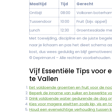
Maaltijd
Tijd
Gerecht
Ontbijt
08:00
Volkoren boterha
Tussendoor
10:00
Fruit (bijv. appel)
Lunch
12:30
Groentesalade met 
Met toewijding, discipline en de juiste begeleid
naar je lichaam en pas het dieet schema aan 
kost, dus wees geduldig en blijf gemotiveerd
© Depriman.nl – Alle rechten voorbehouden.
Vijf Essentiële Tips voor
te Vallen
Eet voldoende groenten en fruit voor de nod
Beperk de inname van suiker en bewerkte v
Drink voldoende water gedurende de dag om
Kies voor magere eiwitten zoals kip, vis en t
Houd een evenwichtige verhouding tussen koo