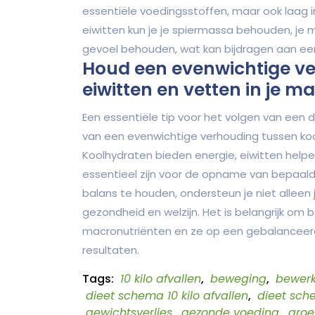
essentiële voedingsstoffen, maar ook laag i
eiwitten kun je je spiermassa behouden, je
gevoel behouden, wat kan bijdragen aan een
Houd een evenwichtige ve
eiwitten en vetten in je ma
Een essentiële tip voor het volgen van een d
van een evenwichtige verhouding tussen kool
Koolhydraten bieden energie, eiwitten helpen
essentieel zijn voor de opname van bepaald
balans te houden, ondersteun je niet alleen 
gezondheid en welzijn. Het is belangrijk om
macronutriënten en ze op een gebalanceerd
resultaten.
Tags:
10 kilo afvallen
,
beweging
,
bewerk
dieet schema 10 kilo afvallen
,
dieet sch
gewichtsverlies
,
gezonde voeding
,
groe