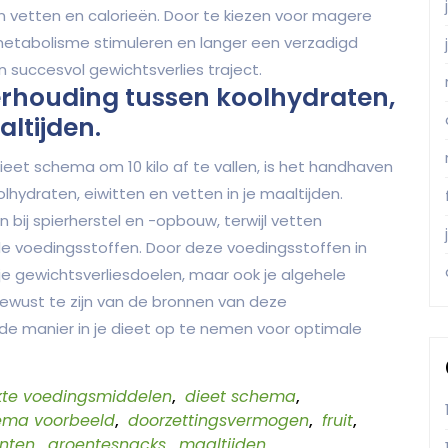
n vetten en calorieën. Door te kiezen voor magere
 metabolisme stimuleren en langer een verzadigd
 succesvol gewichtsverlies traject.
rhouding tussen koolhydraten,
altijden.
ieet schema om 10 kilo af te vallen, is het handhaven
hydraten, eiwitten en vetten in je maaltijden.
 bij spierherstel en -opbouw, terwijl vetten
e voedingsstoffen. Door deze voedingsstoffen in
je gewichtsverliesdoelen, maar ook je algehele
 bewust te zijn van de bronnen van deze
e manier in je dieet op te nemen voor optimale
te voedingsmiddelen
,
dieet schema
,
ema voorbeeld
,
doorzettingsvermogen
,
fruit
,
nten
,
groentesnacks
,
maaltijden
,