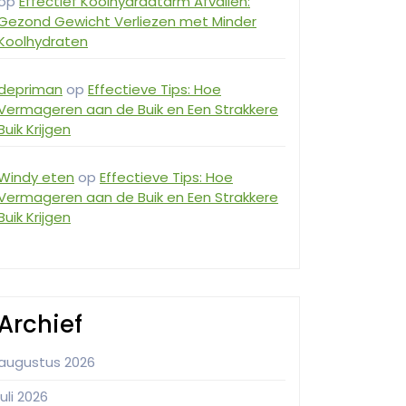
op
Effectief Koolhydraatarm Afvallen:
Gezond Gewicht Verliezen met Minder
Koolhydraten
depriman
op
Effectieve Tips: Hoe
Vermageren aan de Buik en Een Strakkere
Buik Krijgen
Windy eten
op
Effectieve Tips: Hoe
Vermageren aan de Buik en Een Strakkere
Buik Krijgen
Archief
augustus 2026
juli 2026