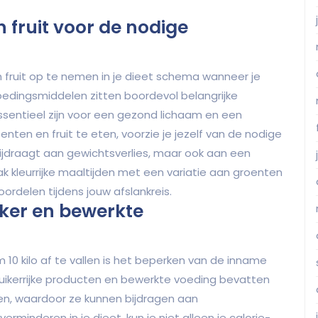
 fruit voor de nodige
 fruit op te nemen in je dieet schema wanneer je
 voedingsmiddelen zitten boordevol belangrijke
ssentieel zijn voor een gezond lichaam en een
enten en fruit te eten, voorzie je jezelf van de nodige
bijdraagt aan gewichtsverlies, maar ook aan een
k kleurrijke maaltijden met een variatie aan groenten
ordelen tijdens jouw afslankreis.
ker en bewerkte
 10 kilo af te vallen is het beperken van de inname
uikerrijke producten en bewerkte voeding bevatten
fen, waardoor ze kunnen bijdragen aan
inderen in je dieet, kun je niet alleen je calorie-