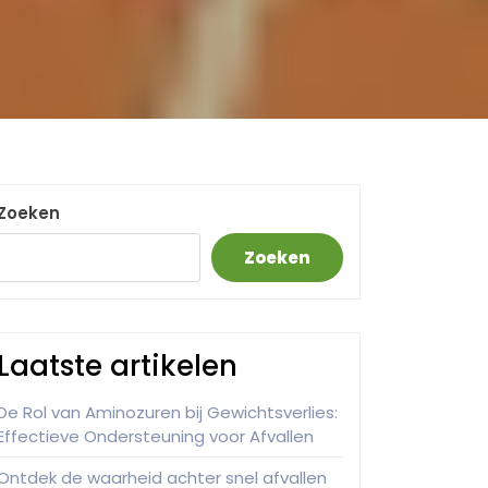
Zoeken
Zoeken
Laatste artikelen
De Rol van Aminozuren bij Gewichtsverlies:
Effectieve Ondersteuning voor Afvallen
Ontdek de waarheid achter snel afvallen