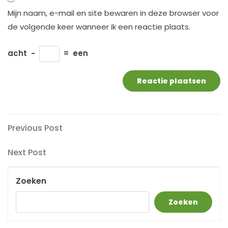
Mijn naam, e-mail en site bewaren in deze browser voor
de volgende keer wanneer ik een reactie plaats.
acht
−
=
een
Berichtnavigatie
Previous
Previous Post
Post
Next
Next Post
Post
Zoeken
Zoeken