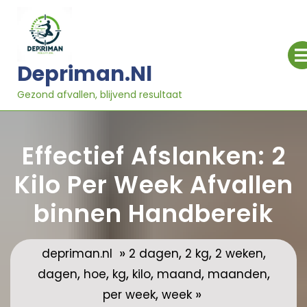
Ga
naar
inhoud
Depriman.nl
Gezond afvallen, blijvend resultaat
Effectief Afslanken: 2
Kilo Per Week Afvallen
binnen Handbereik
»
,
,
,
depriman.nl
2 dagen
2 kg
2 weken
,
,
,
,
,
,
dagen
hoe
kg
kilo
maand
maanden
,
»
per week
week