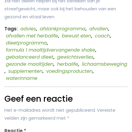
zal niet alleen helpen bij het bereiken van je
streefgewicht, maar ook bij het behouden van een
gezond en vitaal leven.
Tags:
advies
,
afslankprogramma
,
afvallen
,
afvallen met herbalife
,
bewust eten
,
coach
,
dieetprogramma
,
formula 1 maaltijdvervangende shake
,
gebalanceerd dieet
,
gewichtsverlies
,
gezonde maaltijden
,
herbalife
,
lichaamsbeweging
,
supplementen
,
voedingsproducten
,
waterinname
Geef een reactie
Het e-mailadres wordt niet gepubliceerd.
Vereiste
velden zijn gemarkeerd met
*
Reactie
*