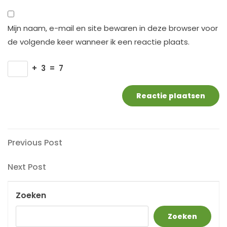
Mijn naam, e-mail en site bewaren in deze browser voor
de volgende keer wanneer ik een reactie plaats.
+
3
=
7
Berichtnavigatie
Previous
Previous Post
Post
Next
Next Post
Post
Zoeken
Zoeken