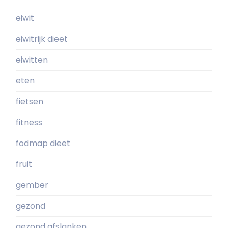
eiwit
eiwitrijk dieet
eiwitten
eten
fietsen
fitness
fodmap dieet
fruit
gember
gezond
gezond afslanken