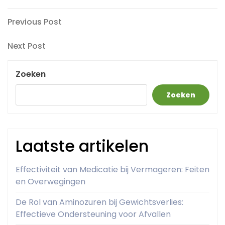
Berichtnavigatie
Previous
Previous Post
Post
Next
Next Post
Post
Zoeken
Zoeken
Laatste artikelen
Effectiviteit van Medicatie bij Vermageren: Feiten
en Overwegingen
De Rol van Aminozuren bij Gewichtsverlies:
Effectieve Ondersteuning voor Afvallen