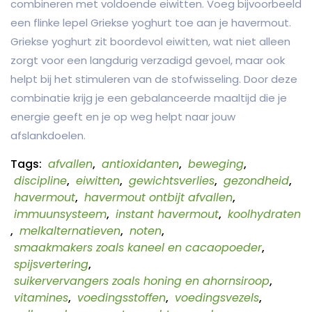
combineren met voldoende eiwitten. Voeg bijvoorbeeld
een flinke lepel Griekse yoghurt toe aan je havermout.
Griekse yoghurt zit boordevol eiwitten, wat niet alleen
zorgt voor een langdurig verzadigd gevoel, maar ook
helpt bij het stimuleren van de stofwisseling. Door deze
combinatie krijg je een gebalanceerde maaltijd die je
energie geeft en je op weg helpt naar jouw
afslankdoelen.
Tags:
afvallen
,
antioxidanten
,
beweging
,
discipline
,
eiwitten
,
gewichtsverlies
,
gezondheid
,
havermout
,
havermout ontbijt afvallen
,
immuunsysteem
,
instant havermout
,
koolhydraten
,
melkalternatieven
,
noten
,
smaakmakers zoals kaneel en cacaopoeder
,
spijsvertering
,
suikervervangers zoals honing en ahornsiroop
,
vitamines
,
voedingsstoffen
,
voedingsvezels
,