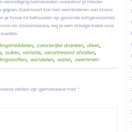
en verzadiging beïnvloeden, waardoor je minder
grijpen. Daarnaast kan het verminderen van stress
en je focus te behouden op gezonde eetgewoontes.
oon en stressniveaus, leg je een stevige basis voor
verlies.
dingsmiddelen
,
calorierijke dranken
,
dieet
,
s
,
suiker
,
variatie
,
verantwoord afvallen
,
ingsstoffen
,
wandelen
,
water
,
zwemmen
reiste velden zijn gemarkeerd met
*