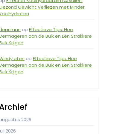
op
Effectief Koolhydraatarm Afvallen:
Gezond Gewicht Verliezen met Minder
Koolhydraten
depriman
op
Effectieve Tips: Hoe
Vermageren aan de Buik en Een Strakkere
Buik Krijgen
Windy eten
op
Effectieve Tips: Hoe
Vermageren aan de Buik en Een Strakkere
Buik Krijgen
Archief
augustus 2026
juli 2026