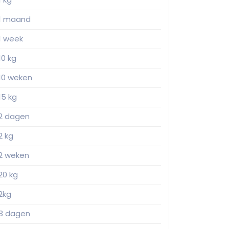
1 maand
1 week
10 kg
10 weken
15 kg
2 dagen
2 kg
2 weken
20 kg
2kg
3 dagen