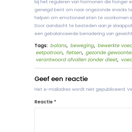
bij het reguleren van hormonen die honger 
geneigd bent om naar ongezonde snacks te 
helpen om emotioneel eten te voorkomen 
Door aandacht te besteden aan je slaappatr
een gebalanceerde benadering van gewichts
Tags:
balans
,
beweging
,
bewerkte voe
eetpatroon
,
fietsen
,
gezonde gewoonte
verantwoord afvallen zonder dieet
,
voed
Geef een reactie
Het e-mailadres wordt niet gepubliceerd.
Ve
Reactie
*