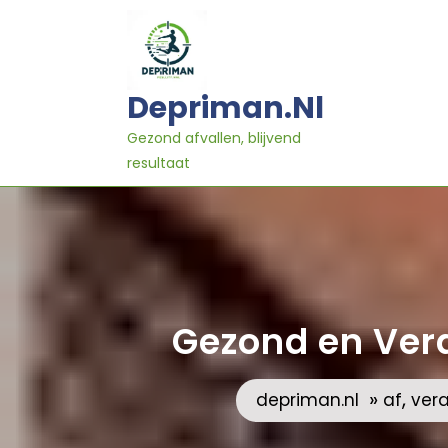
Ga
naar
inhoud
Depriman.nl
Gezond afvallen, blijvend
resultaat
Gezond en Vera
»
,
depriman.nl
af
ver