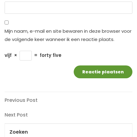
Mijn naam, e-mail en site bewaren in deze browser voor
de volgende keer wanneer ik een reactie plaats.
vijf
×
=
forty five
Berichtnavigatie
Previous
Previous Post
Post
Next
Next Post
Post
Zoeken