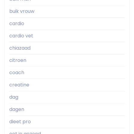
buik vrouw
cardio
cardio vet
chiazaad
citroen
coach
creatine
dag
dagen
dieet pro
eet je gezond