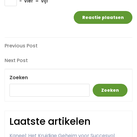
−
vier
=
vijf
Berichtnavigatie
Previous
Previous Post
Post
Next
Next Post
Post
Zoeken
Zoeken
Laatste artikelen
Kaneel: Het Kruidige Geheim voor Succesvol