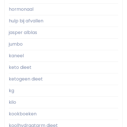
hormonaal
hulp bij afvallen
jasper alblas
jumbo
kaneel
keto dieet
ketogeen dieet
kg
kilo
kookboeken
koolhydraatarm dieet