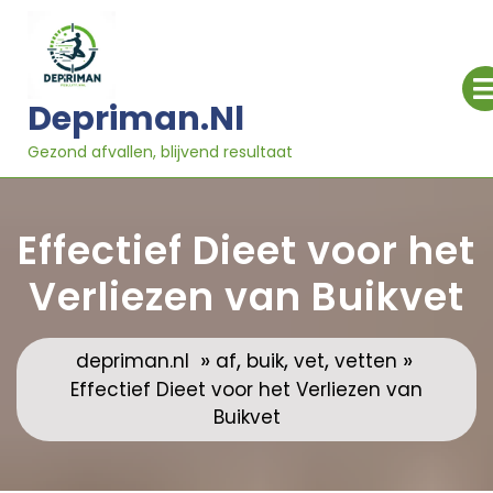
Ga
naar
inhoud
Depriman.nl
Gezond afvallen, blijvend resultaat
Effectief Dieet voor het
Verliezen van Buikvet
»
,
,
,
»
depriman.nl
af
buik
vet
vetten
Effectief Dieet voor het Verliezen van
Buikvet