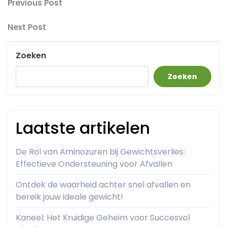
Berichtnavigatie
Previous
Previous Post
Post
Next
Next Post
Post
Zoeken
Zoeken
Laatste artikelen
De Rol van Aminozuren bij Gewichtsverlies:
Effectieve Ondersteuning voor Afvallen
Ontdek de waarheid achter snel afvallen en
bereik jouw ideale gewicht!
Kaneel: Het Kruidige Geheim voor Succesvol