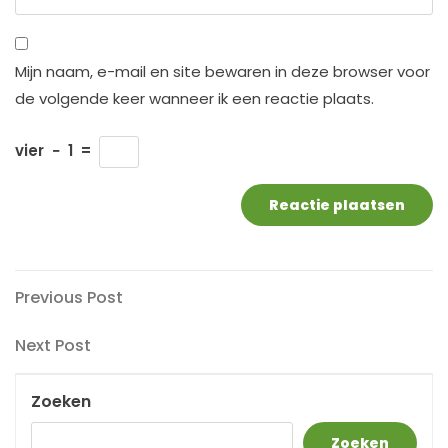
Mijn naam, e-mail en site bewaren in deze browser voor
de volgende keer wanneer ik een reactie plaats.
vier
−
1
=
Berichtnavigatie
Previous
Previous Post
Post
Next
Next Post
Post
Zoeken
Zoeken