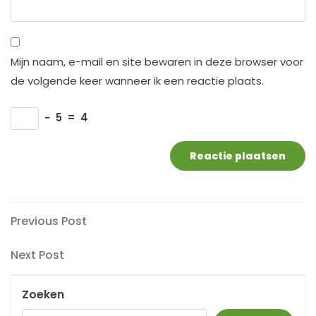
Mijn naam, e-mail en site bewaren in deze browser voor
de volgende keer wanneer ik een reactie plaats.
−
5
=
4
Berichtnavigatie
Previous
Previous Post
Post
Next
Next Post
Post
Zoeken