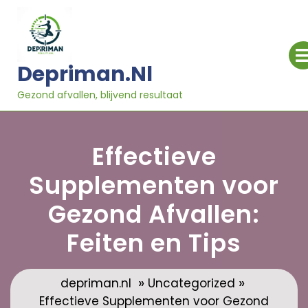
Ga
naar
inhoud
Depriman.nl
Gezond afvallen, blijvend resultaat
Effectieve
Supplementen voor
Gezond Afvallen:
Feiten en Tips
»
»
depriman.nl
Uncategorized
Effectieve Supplementen voor Gezond