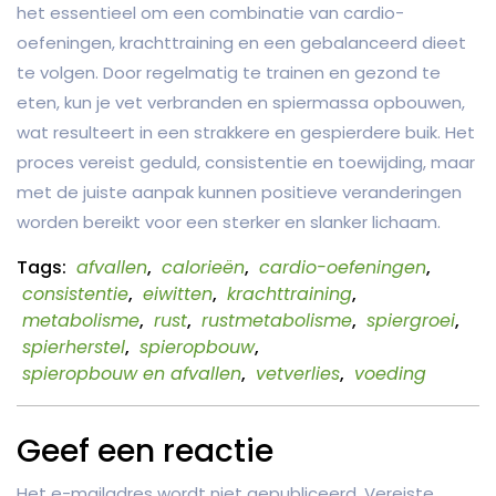
het essentieel om een combinatie van cardio-
oefeningen, krachttraining en een gebalanceerd dieet
te volgen. Door regelmatig te trainen en gezond te
eten, kun je vet verbranden en spiermassa opbouwen,
wat resulteert in een strakkere en gespierdere buik. Het
proces vereist geduld, consistentie en toewijding, maar
met de juiste aanpak kunnen positieve veranderingen
worden bereikt voor een sterker en slanker lichaam.
Tags:
afvallen
,
calorieën
,
cardio-oefeningen
,
consistentie
,
eiwitten
,
krachttraining
,
metabolisme
,
rust
,
rustmetabolisme
,
spiergroei
,
spierherstel
,
spieropbouw
,
spieropbouw en afvallen
,
vetverlies
,
voeding
Geef een reactie
Het e-mailadres wordt niet gepubliceerd.
Vereiste