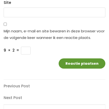
Site
Mijn naam, e-mail en site bewaren in deze browser voor
de volgende keer wanneer ik een reactie plaats.
9
×
2
=
Berichtnavigatie
Previous
Previous Post
Post
Next
Next Post
Post