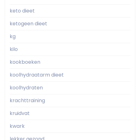
keto dieet
ketogeen dieet
kg
kilo
kookboeken
koolhydraatarm dieet
koolhydraten
krachttraining
kruidvat
kwark
lekker gezond