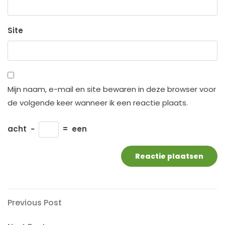
Site
Mijn naam, e-mail en site bewaren in deze browser voor
de volgende keer wanneer ik een reactie plaats.
acht
−
=
een
Berichtnavigatie
Previous
Previous Post
Post