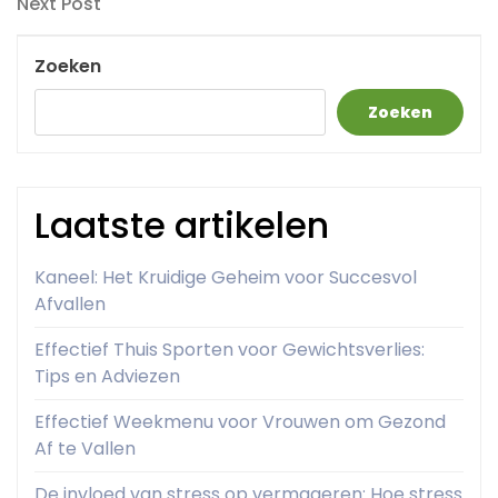
Next
Next Post
Post
Zoeken
Zoeken
Laatste artikelen
Kaneel: Het Kruidige Geheim voor Succesvol
Afvallen
Effectief Thuis Sporten voor Gewichtsverlies:
Tips en Adviezen
Effectief Weekmenu voor Vrouwen om Gezond
Af te Vallen
De invloed van stress op vermageren: Hoe stress