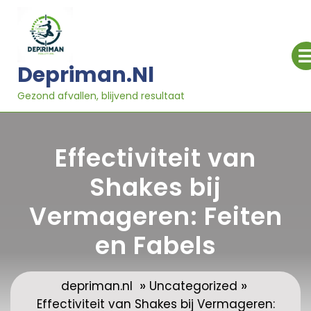
Ga
naar
inhoud
Depriman.nl
Gezond afvallen, blijvend resultaat
Effectiviteit van
Shakes bij
Vermageren: Feiten
en Fabels
»
»
depriman.nl
Uncategorized
Effectiviteit van Shakes bij Vermageren: