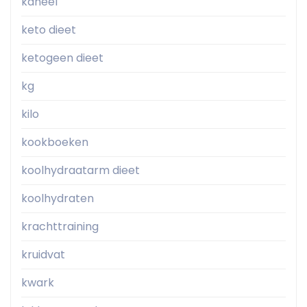
kaneel
keto dieet
ketogeen dieet
kg
kilo
kookboeken
koolhydraatarm dieet
koolhydraten
krachttraining
kruidvat
kwark