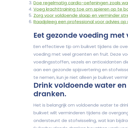
Doe regelmatig cardio-oefeningen zoals wa
Voeg krachttraining toe om spieren op te b
Zorg voor voldoende slaap en verminder stres
Raadpleeg een professional voor advies op 
Eet gezonde voeding met v
Een effectieve tip om buikvet tijdens de ov
voeding met veel groenten en fruit. Deze v
voedingsstoffen, vezels en antioxidanten di
aan een gezonde spijsvertering en stofwissel
te nemen, kun je niet alleen je buikvet ver
Drink voldoende water en
dranken.
Het is belangrijk om voldoende water te dri
buikvet wilt verminderen tijdens de overga
ondersteunt de stofwisseling, wat kan bijdr