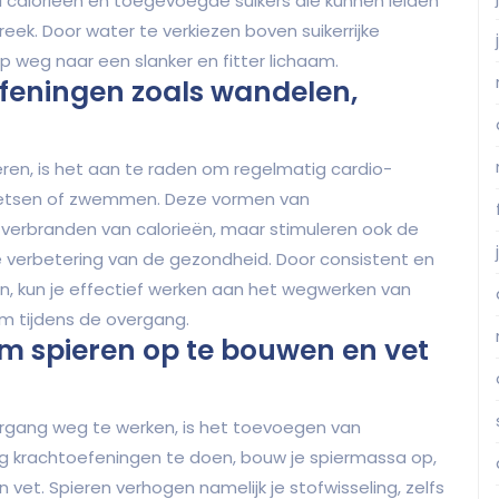
calorieën en toegevoegde suikers die kunnen leiden
eek. Door water te verkiezen boven suikerrijke
p weg naar een slanker en fitter lichaam.
feningen zoals wandelen,
ren, is het aan te raden om regelmatig cardio-
 fietsen of zwemmen. Deze vormen van
 verbranden van calorieën, maar stimuleren ook de
e verbetering van de gezondheid. Door consistent en
en, kun je effectief werken aan het wegwerken van
am tijdens de overgang.
om spieren op te bouwen en vet
vergang weg te werken, is het toevoegen van
tig krachtoefeningen te doen, bouw je spiermassa op,
n vet. Spieren verhogen namelijk je stofwisseling, zelfs