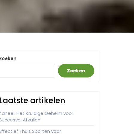
Zoeken
Zoeken
Laatste artikelen
Kaneel: Het Kruidige Geheim voor
Succesvol Afvallen
Effectief Thuis Sporten voor