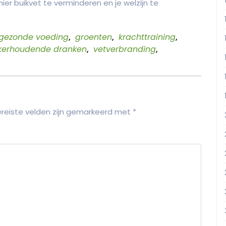
 buikvet te verminderen en je welzijn te
gezonde voeding
,
groenten
,
krachttraining
,
ikerhoudende dranken
,
vetverbranding
,
reiste velden zijn gemarkeerd met
*