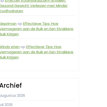
op
Effectief Koolhydraatarm Afvallen:
Gezond Gewicht Verliezen met Minder
Koolhydraten
depriman
op
Effectieve Tips: Hoe
Vermageren aan de Buik en Een Strakkere
Buik Krijgen
Windy eten
op
Effectieve Tips: Hoe
Vermageren aan de Buik en Een Strakkere
Buik Krijgen
Archief
augustus 2026
juli 2026