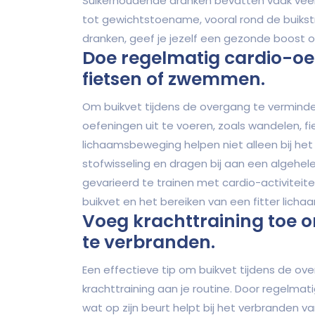
Suikerhoudende dranken bevatten vaak veel 
tot gewichtstoename, vooral rond de buikstr
dranken, geef je jezelf een gezonde boost o
Doe regelmatig cardio-oe
fietsen of zwemmen.
Om buikvet tijdens de overgang te verminde
oefeningen uit te voeren, zoals wandelen,
lichaamsbeweging helpen niet alleen bij het
stofwisseling en dragen bij aan een algehel
gevarieerd te trainen met cardio-activiteit
buikvet en het bereiken van een fitter licha
Voeg krachttraining toe 
te verbranden.
Een effectieve tip om buikvet tijdens de o
krachttraining aan je routine. Door regelma
wat op zijn beurt helpt bij het verbranden va