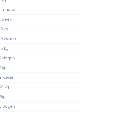
1 maand
1 week
10 kg
10 weken
15 kg
2 dagen
2 kg
2 weken
20 kg
2kg
3 dagen