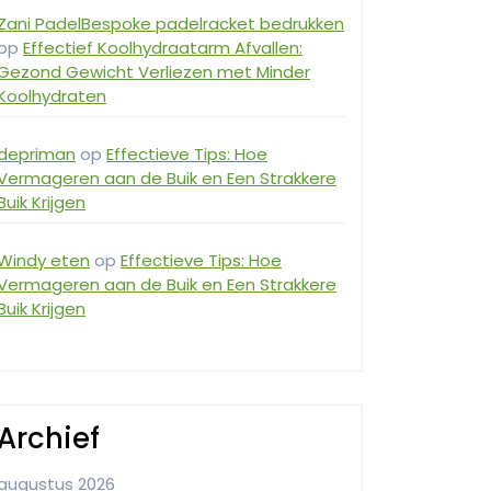
Zani PadelBespoke padelracket bedrukken
op
Effectief Koolhydraatarm Afvallen:
Gezond Gewicht Verliezen met Minder
Koolhydraten
depriman
op
Effectieve Tips: Hoe
Vermageren aan de Buik en Een Strakkere
Buik Krijgen
Windy eten
op
Effectieve Tips: Hoe
Vermageren aan de Buik en Een Strakkere
Buik Krijgen
Archief
augustus 2026