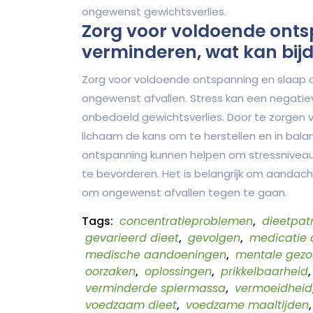
ongewenst gewichtsverlies.
Zorg voor voldoende onts
verminderen, wat kan bij
Zorg voor voldoende ontspanning en slaap o
ongewenst afvallen. Stress kan een negatie
onbedoeld gewichtsverlies. Door te zorgen
lichaam de kans om te herstellen en in ba
ontspanning kunnen helpen om stressniveau
te bevorderen. Het is belangrijk om aandach
om ongewenst afvallen tegen te gaan.
Tags:
concentratieproblemen
,
dieetpa
gevarieerd dieet
,
gevolgen
,
medicatie
medische aandoeningen
,
mentale gez
oorzaken
,
oplossingen
,
prikkelbaarheid
verminderde spiermassa
,
vermoeidheid
voedzaam dieet
,
voedzame maaltijden