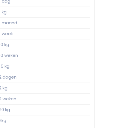
1 dag
1 kg
1 maand
1 week
10 kg
10 weken
15 kg
2 dagen
2 kg
2 weken
20 kg
2kg