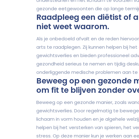
ondersteunen en het lichaam te voorzien va
gezonde eetgewoonten die op lange termijn
Raadpleeg een diëtist of a
niet weet waarom.
Als je onbedoeld afvalt en de reden hiervoor 
arts te raadplegen. Zij kunnen helpen bij h
gewichtsverlies en bieden professioneel advi
gezondheid serieus te nemen en tijdig desk
onderliggende medische problemen aan te 
Beweeg op een gezonde ma
om fit te blijven zonder o
Beweeg op een gezonde manier, zoals wandel
gewichtsverlies. Door regelmatig te bewegen
lichaam in vorm houden en je algehele welzi
helpen bij het versterken van spieren, het ver
stress. Op deze manier kun je werken aan ee