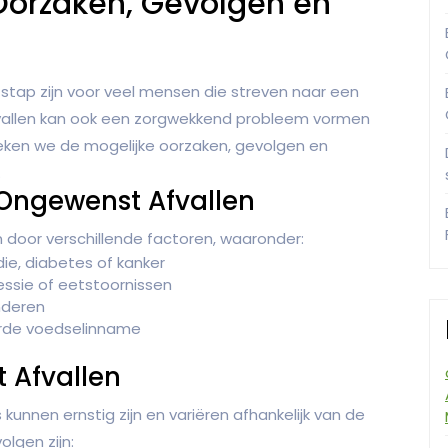
Oorzaken, Gevolgen en
 stap zijn voor veel mensen die streven naar een
fvallen kan ook een zorgwekkend probleem vormen
preken we de mogelijke oorzaken, gevolgen en
.
Ongewenst Afvallen
door verschillende factoren, waaronder:
e, diabetes of kanker
ssie of eetstoornissen
nderen
derde voedselinname
 Afvallen
unnen ernstig zijn en variëren afhankelijk van de
lgen zijn: