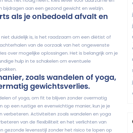
n wat het nodig heeft. Kies liever voor duurzame en
 bijdragen aan een gezond gewicht en welzijn.
rts als je onbedoeld afvalt en
niet duidelijk is, is het raadzaam om een diëtist of
et achterhalen van de oorzaak van het ongewenste
es over mogelijke oplossingen. Het is belangrijk om je
undige hulp in te schakelen om eventuele
pakken.
nier, zoals wandelen of yoga,
vermatig gewichtsverlies.
en of yoga, om fit te blijven zonder overmatig
 op een rustige en evenwichtige manier, kun je je
jn verbeteren. Activiteiten zoals wandelen en yoga
beteren van de flexibiliteit en het verlichten van
n gezonde levensstijl zonder het risico te lopen op