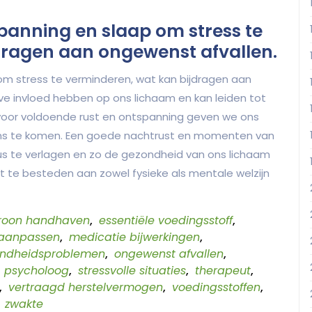
panning en slaap om stress te
dragen aan ongewenst afvallen.
m stress te verminderen, wat kan bijdragen aan
ve invloed hebben op ons lichaam en kan leiden tot
 voor voldoende rust en ontspanning geven we ons
lans te komen. Een goede nachtrust en momenten van
s te verlagen en zo de gezondheid van ons lichaam
t te besteden aan zowel fysieke als mentale welzijn
troon handhaven
,
essentiële voedingsstoff
,
 aanpassen
,
medicatie bijwerkingen
,
ondheidsproblemen
,
ongewenst afvallen
,
,
psycholoog
,
stressvolle situaties
,
therapeut
,
,
vertraagd herstelvermogen
,
voedingsstoffen
,
,
zwakte