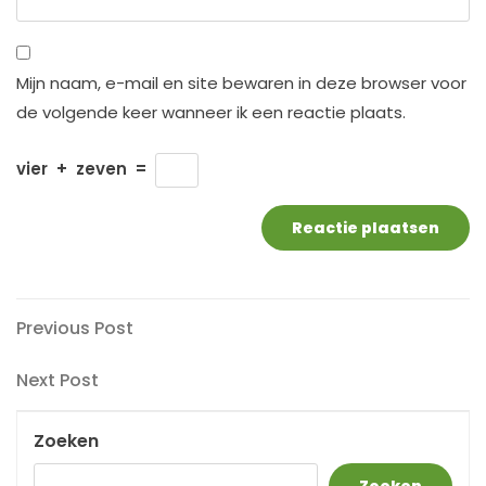
Mijn naam, e-mail en site bewaren in deze browser voor
de volgende keer wanneer ik een reactie plaats.
vier
+
zeven
=
Berichtnavigatie
Previous
Previous Post
Post
Next
Next Post
Post
Zoeken