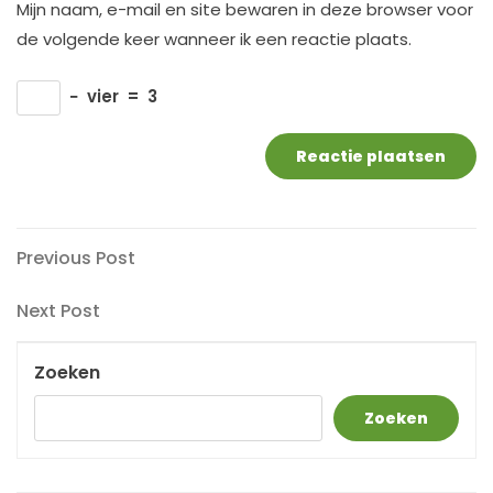
Mijn naam, e-mail en site bewaren in deze browser voor
de volgende keer wanneer ik een reactie plaats.
−
vier
=
3
Berichtnavigatie
Previous
Previous Post
Post
Next
Next Post
Post
Zoeken
Zoeken