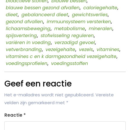
bioactieve stoffen
,
blauwe bessen
,
blauwe bessen gezond afvallen
,
caloriegehalte
,
dieet
,
gebalanceerd dieet
,
gewichtsverlies
,
gezond afvallen
,
immuunsysteem versterken
,
lichaamsbeweging
,
metabolisme
,
mineralen
,
spijsvertering
,
stofwisseling reguleren
,
variëren in voeding
,
verzadigd gevoel
,
vetverbranding
,
vezelgehalte
,
vezels
,
vitamines
,
vitamines c en k darmgezondheid vezelgehalte
,
voedingsprofielen
,
voedingsstoffen
Geef een reactie
Het e-mailadres wordt niet gepubliceerd.
Vereiste
velden zijn gemarkeerd met
*
Reactie
*