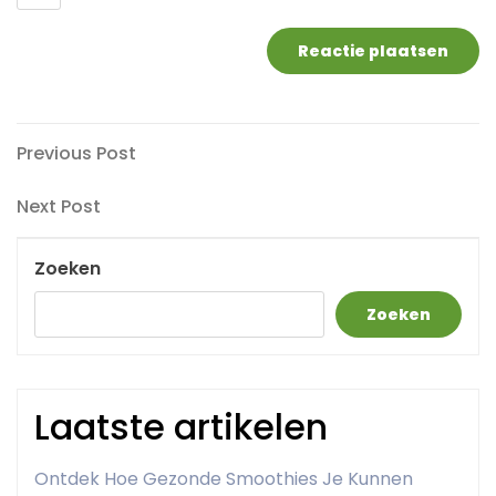
Berichtnavigatie
Previous
Previous Post
Post
Next
Next Post
Post
Zoeken
Zoeken
Laatste artikelen
Ontdek Hoe Gezonde Smoothies Je Kunnen