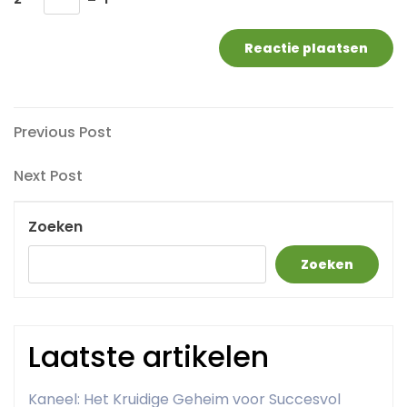
Berichtnavigatie
Previous
Previous Post
Post
Next
Next Post
Post
Zoeken
Zoeken
Laatste artikelen
Kaneel: Het Kruidige Geheim voor Succesvol