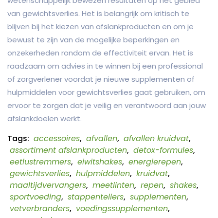
wetenschappelijk bewezen resultaten op het gebied
van gewichtsverlies. Het is belangrijk om kritisch te
blijven bij het kiezen van afslankproducten en om je
bewust te zijn van de mogelijke beperkingen en
onzekerheden rondom de effectiviteit ervan. Het is
raadzaam om advies in te winnen bij een professional
of zorgverlener voordat je nieuwe supplementen of
hulpmiddelen voor gewichtsverlies gaat gebruiken, om
ervoor te zorgen dat je veilig en verantwoord aan jouw
afslankdoelen werkt.
Tags:
accessoires
,
afvallen
,
afvallen kruidvat
,
assortiment afslankproducten
,
detox-formules
,
eetlustremmers
,
eiwitshakes
,
energierepen
,
gewichtsverlies
,
hulpmiddelen
,
kruidvat
,
maaltijdvervangers
,
meetlinten
,
repen
,
shakes
,
sportvoeding
,
stappentellers
,
supplementen
,
vetverbranders
,
voedingssupplementen
,