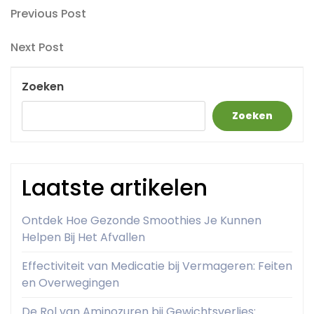
Berichtnavigatie
Previous
Previous Post
Post
Next
Next Post
Post
Zoeken
Zoeken
Laatste artikelen
Ontdek Hoe Gezonde Smoothies Je Kunnen
Helpen Bij Het Afvallen
Effectiviteit van Medicatie bij Vermageren: Feiten
en Overwegingen
De Rol van Aminozuren bij Gewichtsverlies: